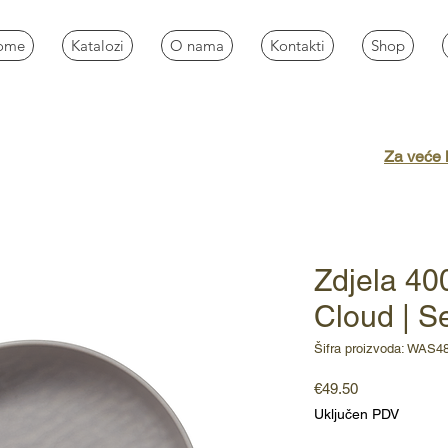
ome
Katalozi
O nama
Kontakti
Shop
Za veće k
Zdjela 40
Cloud | Se
Šifra proizvoda: WAS4
Cijena
€49.50
Uključen PDV