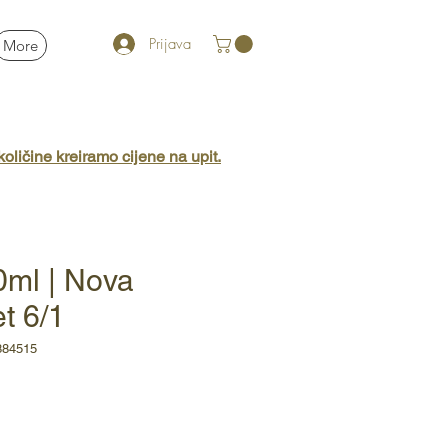
Prijava
More
oličine kreiramo cijene na upit.
0ml | Nova
t 6/1
884515