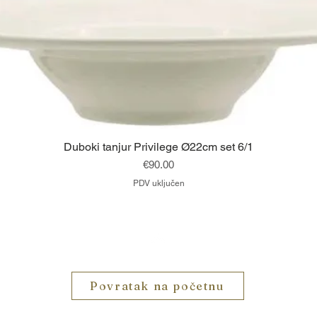
Brzi pregled
Duboki tanjur Privilege Ø22cm set 6/1
Cijena
€90.00
PDV uključen
Vrh
Povratak na početnu