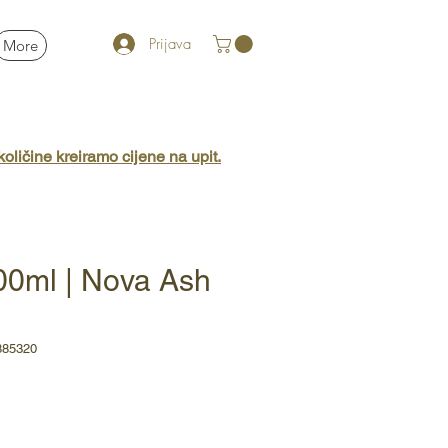
Prijava
More
oličine kreiramo cijene na upit.
00ml | Nova Ash
885320