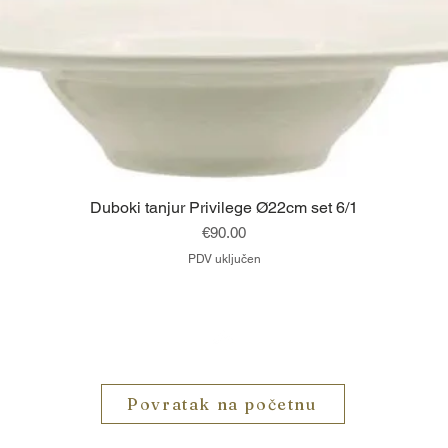
Brzi pregled
Duboki tanjur Privilege Ø22cm set 6/1
Cijena
€90.00
PDV uključen
Vrh
Povratak na početnu