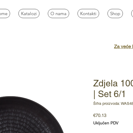
ome
Katalozi
O nama
Kontakti
Shop
Za veće k
Zdjela 10
| Set 6/1
Šifra proizvoda: WAS4
Cijena
€70.13
Uključen PDV