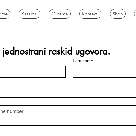
ome
Katalozi
O nama
Kontakti
Shop
jednostrani raskid ugovora.
Last name