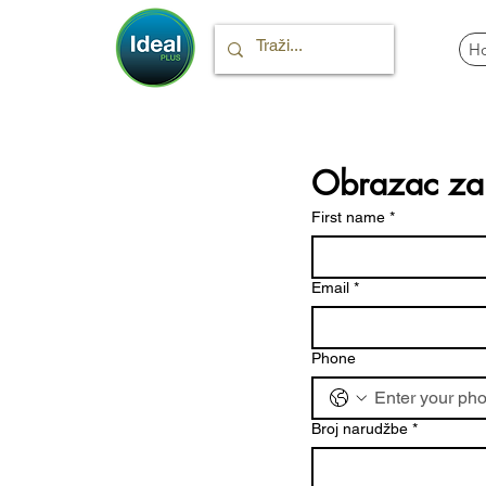
H
Obrazac za 
First name
*
Email
*
Phone
Broj narudžbe
*