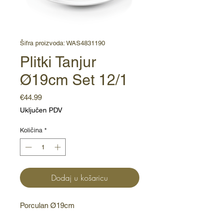
Šifra proizvoda: WAS4831190
Plitki Tanjur
Ø19cm Set 12/1
Cijena
€44.99
Uključen PDV
Količina
*
Dodaj u košaricu
Porculan Ø19cm