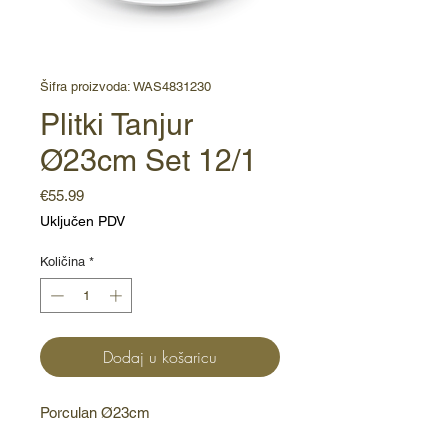
Šifra proizvoda: WAS4831230
Plitki Tanjur
Ø23cm Set 12/1
Cijena
€55.99
Uključen PDV
Količina
*
Dodaj u košaricu
Porculan Ø23cm