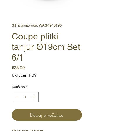
Šifra proizvoda: WAS4948195
Coupe plitki
tanjur Ø19cm Set
6/1
Cijena
€38.99
Uključen PDV
Količina
*
Dodaj u košaricu