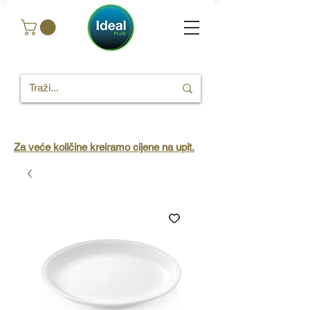
Za veće količine kreiramo cijene na upit.