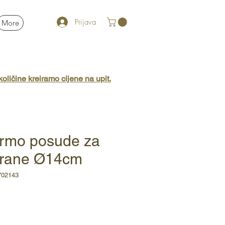
Prijava
More
oličine kreiramo cijene na upit.
ermo posude za
 hrane Ø14cm
702143