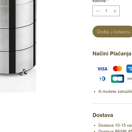
Količina
*
Dodaj u košaricu
Načini Plaćanja
Ili možete zatraži
Dostava
Dostava 10-15 ra
Dostava BESPLA