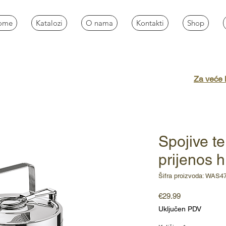
ome
Katalozi
O nama
Kontakti
Shop
Za veće k
Spojive t
prijenos
Šifra proizvoda: WAS4
Cijena
€29.99
Uključen PDV