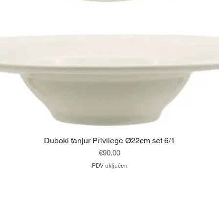
Brzi pregled
Duboki tanjur Privilege Ø22cm set 6/1
Cijena
€90.00
PDV uključen
Vrh