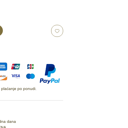
ti plaćanje po ponudi.
dna dana
TNA.