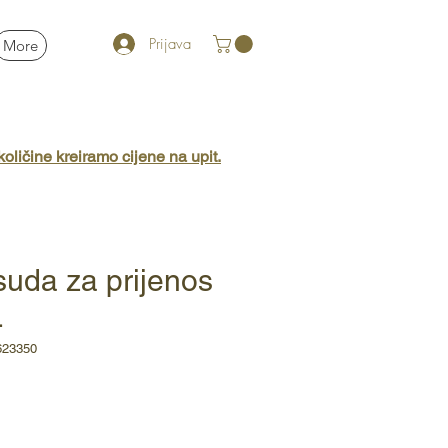
Prijava
More
oličine kreiramo cijene na upit.
uda za prijenos
L
623350