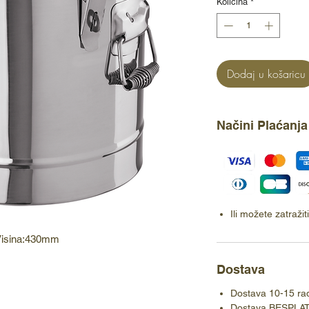
Količina
*
Dodaj u košaricu
Načini Plaćanja
Ili možete zatraži
Visina:430mm
Dostava
Dostava 10-15 ra
Dostava BESPLA