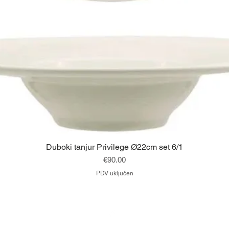
Brzi pregled
Duboki tanjur Privilege Ø22cm set 6/1
Cijena
€90.00
PDV uključen
Vrh