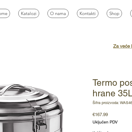
ome
Katalozi
O nama
Kontakti
Shop
Za veće k
Termo pos
hrane 35
Šifra proizvoda: WAS4
Cijena
€167.99
Uključen PDV