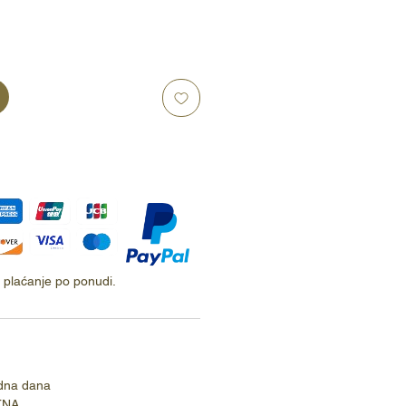
ti plaćanje po ponudi.
dna dana
TNA.