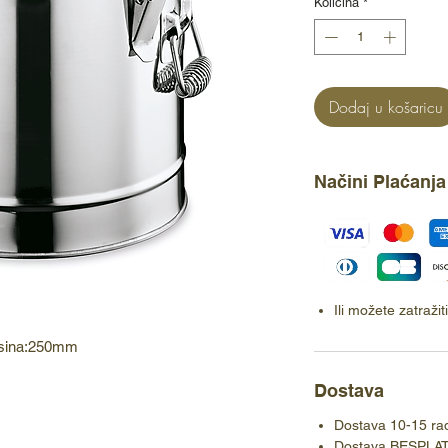
Količina
*
Dodaj u košaricu
Načini Plaćanja
Ili možete zatraži
isina:250mm
Dostava
Dostava 10-15 ra
Dostava BESPLA