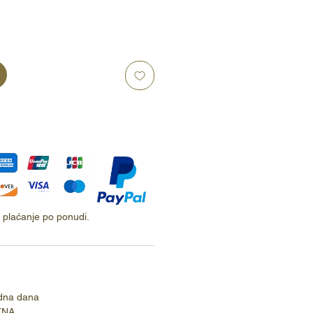
ti plaćanje po ponudi.
dna dana
TNA.