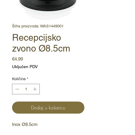
Šifra proizvoda: WAS1449001
Recepcijsko
zvono Ø8.5cm
Cijena
€4.99
Uključen PDV
Količina
*
Dodaj u košaricu
Inox Ø8.5cm