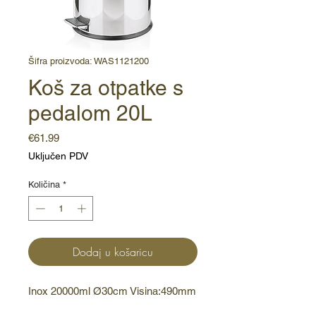
Šifra proizvoda: WAS1121200
Koš za otpatke s
pedalom 20L
Cijena
€61.99
Uključen PDV
Količina
*
Dodaj u košaricu
Inox 20000ml Ø30cm Visina:490mm