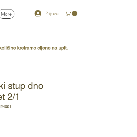
Prijava
More
oličine kreiramo cijene na upit.
ki stup dno
t 2/1
224001