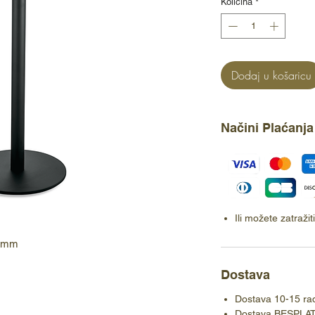
Količina
*
Dodaj u košaricu
Načini Plaćanja
Ili možete zatraži
50mm
Dostava
Dostava 10-15 ra
Dostava BESPLA