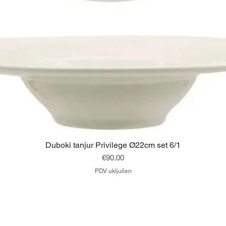
Brzi pregled
Duboki tanjur Privilege Ø22cm set 6/1
Cijena
€90.00
PDV uključen
Vrh