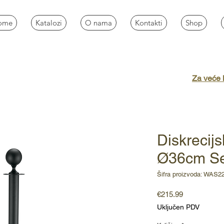
ome
Katalozi
O nama
Kontakti
Shop
Za veće k
Diskrecijs
Ø36cm Se
Šifra proizvoda: WAS2
Cijena
€215.99
Uključen PDV