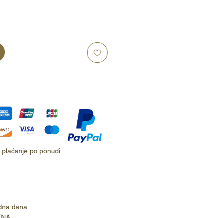
ti plaćanje po ponudi.
dna dana
TNA.