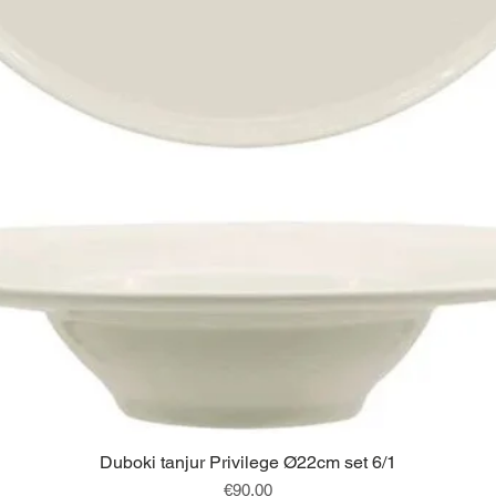
Brzi pregled
Duboki tanjur Privilege Ø22cm set 6/1
Cijena
€90.00