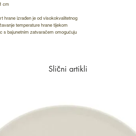
21 cm
ort hrane izrađen je od visokokvalitetnog
državanje temperature hrane tijekom
pac s bajunetnim zatvaračem omogućuju
Slični artikli