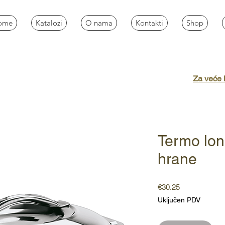
ome
Katalozi
O nama
Kontakti
Shop
Za veće k
Termo lon
hrane
Cijena
€30.25
Uključen PDV