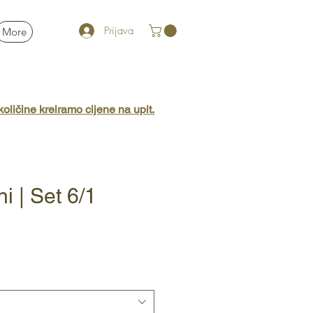
Prijava
More
oličine kreiramo cijene na upit.
ni | Set 6/1