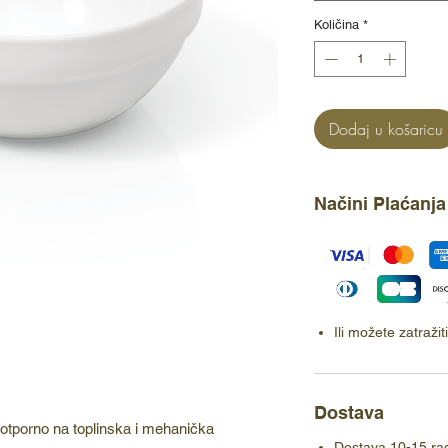
Količina
*
Dodaj u košaricu
Načini Plaćanja
Ili možete zatraži
Dostava
b, otporno na toplinska i mehanička
Dostava 10-15 ra