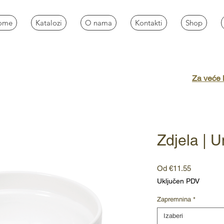
ome
Katalozi
O nama
Kontakti
Shop
Za veće k
Zdjela | U
Cijena
Od
€11.55
s
Uključen PDV
popustom
Zapremnina
*
Izaberi