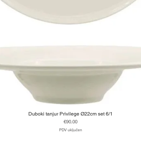
Brzi pregled
Duboki tanjur Privilege Ø22cm set 6/1
Cijena
€90.00
PDV uključen