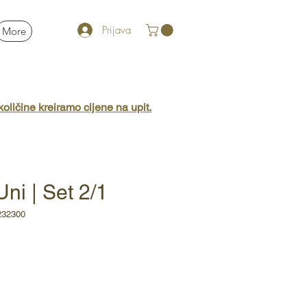
Prijava
More
oličine kreiramo cijene na upit.
Uni | Set 2/1
232300