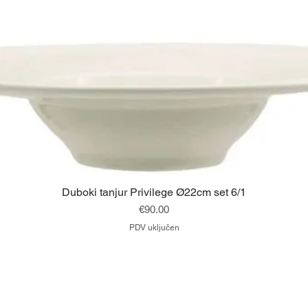
Brzi pregled
Duboki tanjur Privilege Ø22cm set 6/1
Cijena
€90.00
PDV uključen
Vrh