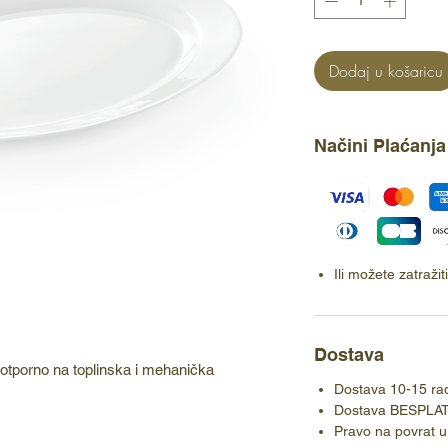
Dodaj u košaricu
Načini Plaćanja
Ili možete zatraži
Dostava
b, otporno na toplinska i mehanička
Dostava 10-15 ra
Dostava BESPLA
Pravo na povrat u