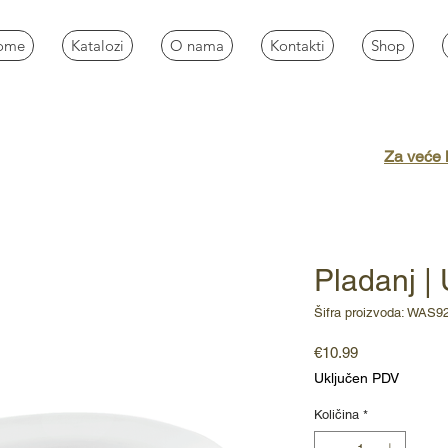
ome
Katalozi
O nama
Kontakti
Shop
Za veće k
Pladanj | 
Šifra proizvoda: WAS9
Cijena
€10.99
Uključen PDV
Količina
*