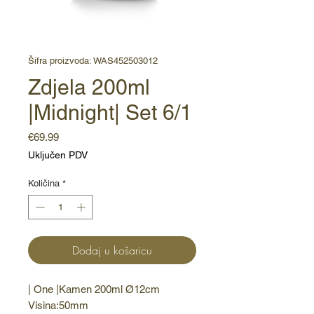
Šifra proizvoda: WAS452503012
Zdjela 200ml
|Midnight| Set 6/1
Cijena
€69.99
Uključen PDV
Količina
*
Dodaj u košaricu
| One |Kamen 200ml Ø12cm 
Visina:50mm