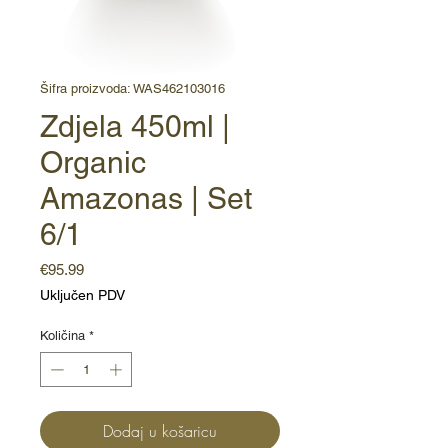
Šifra proizvoda: WAS462103016
Zdjela 450ml |
Organic
Amazonas | Set
6/1
Cijena
€95.99
Uključen PDV
Količina
*
Dodaj u košaricu