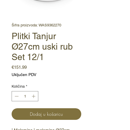
Šifra proizvoda: WAS9362270
Plitki Tanjur
Ø27cm uski rub
Set 12/1
Cijena
€151.99
Uključen PDV
Količina
*
Dodaj u košaricu