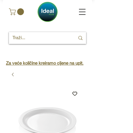
Za veće količine kreiramo cijene na upit.