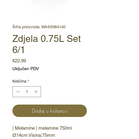
Šifra proizvoda: WAS9364140
Zdjela 0.75L Set
6/1
Cijena
€22.99
Uključen PDV
Količina
*
Dodaj u košaricu
| Melamine | melamine 750ml 
Ø14cm Visina:75mm