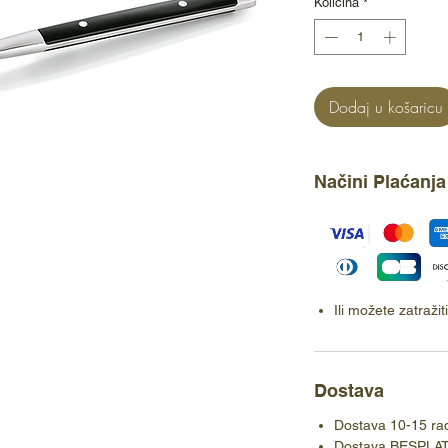
Količina
*
Dodaj u košaricu
Načini Plaćanja
Ili možete zatraži
Dostava
Dostava 10-15 ra
Dostava BESPLA