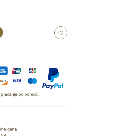
ti plaćanje po ponudi.
dna dana
TNA.