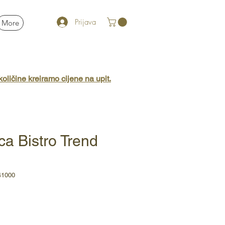
Prijava
More
oličine kreiramo cijene na upit.
ica Bistro Trend
41000