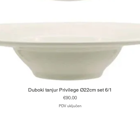
Brzi pregled
Duboki tanjur Privilege Ø22cm set 6/1
Cijena
€90.00
PDV uključen
Vrh