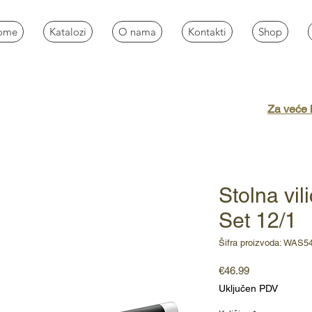
ome
Katalozi
O nama
Kontakti
Shop
Za veće k
Stolna vil
Set 12/1
Šifra proizvoda: WAS5
Cijena
€46.99
Uključen PDV