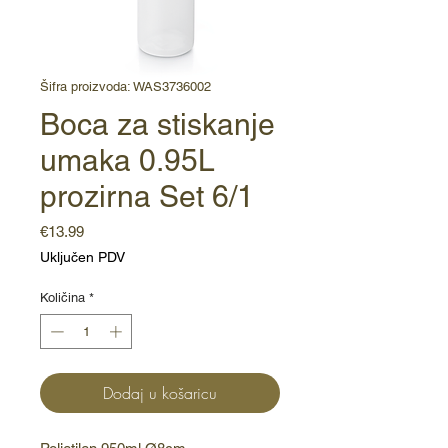
Šifra proizvoda: WAS3736002
Boca za stiskanje
umaka 0.95L
prozirna Set 6/1
Cijena
€13.99
Uključen PDV
Količina
*
Dodaj u košaricu