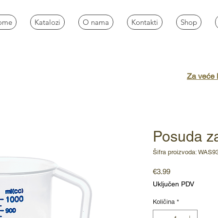
ome
Katalozi
O nama
Kontakti
Shop
Za veće k
Posuda za
Šifra proizvoda: WAS9
Cijena
€3.99
Uključen PDV
Količina
*