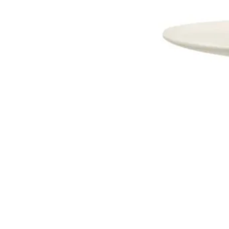
Dostava i Povrati
Jednostrani raskid ugovora.