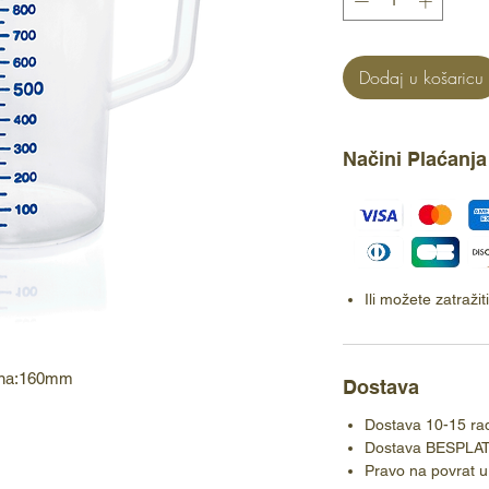
Dodaj u košaricu
Načini Plaćanja
Ili možete zatraži
sina:160mm
Dostava
Dostava 10-15 ra
Dostava BESPLA
Pravo na povrat u