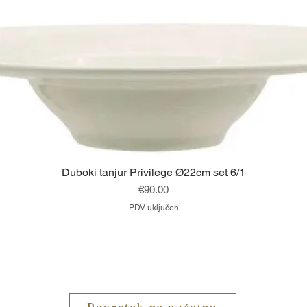
Brzi pregled
Duboki tanjur Privilege Ø22cm set 6/1
Cijena
€90.00
PDV uključen
Vrh
Povratak na početnu