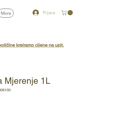
Prijava
More
oličine kreiramo cijene na upit.
 Mjerenje 1L
306100