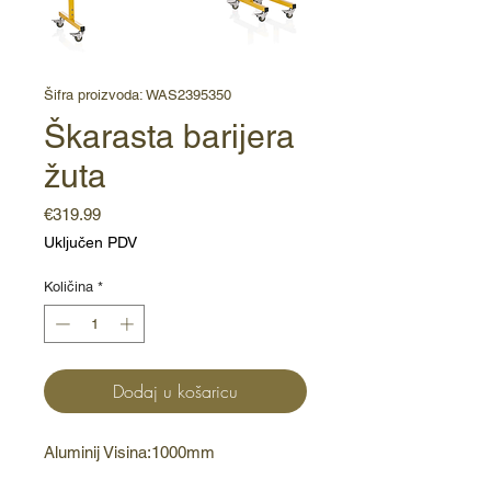
Šifra proizvoda: WAS2395350
Škarasta barijera
žuta
Cijena
€319.99
Uključen PDV
Količina
*
Dodaj u košaricu
Aluminij Visina:1000mm