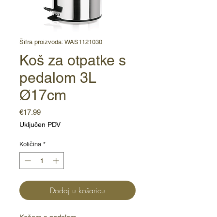
Šifra proizvoda: WAS1121030
Koš za otpatke s
pedalom 3L
Ø17cm
Cijena
€17.99
Uključen PDV
Količina
*
Dodaj u košaricu