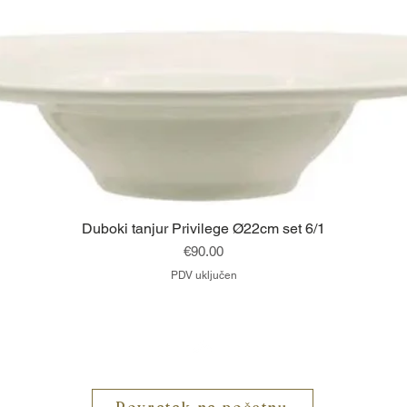
Brzi pregled
Duboki tanjur Privilege Ø22cm set 6/1
Cijena
€90.00
PDV uključen
Vrh
Povratak na početnu