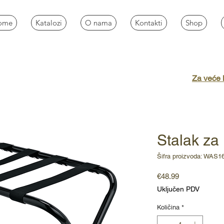
ome
Katalozi
O nama
Kontakti
Shop
Za veće k
Stalak za
Šifra proizvoda: WAS1
Cijena
€48.99
Uključen PDV
Količina
*