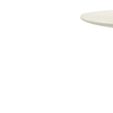
Dostava i Povrati
Jednostrani raskid ugovora.