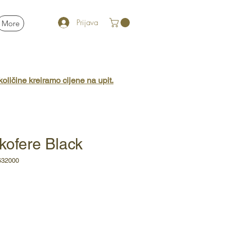
Prijava
More
oličine kreiramo cijene na upit.
 kofere Black
632000