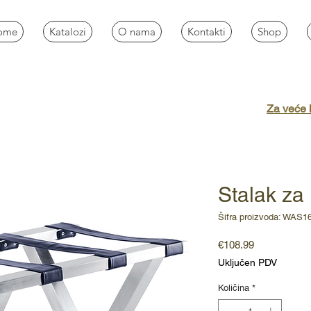
ome
Katalozi
O nama
Kontakti
Shop
Za veće k
Stalak za
Šifra proizvoda: WAS1
Cijena
€108.99
Uključen PDV
Količina
*