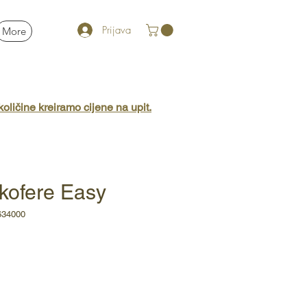
Prijava
More
oličine kreiramo cijene na upit.
 kofere Easy
634000