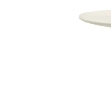
Dostava i Povrati
Jednostrani raskid ugovora.