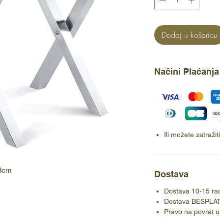
Dodaj u košaricu
Načini Plaćanja
Ili možete zatraži
53cm
Dostava
Dostava 10-15 ra
Dostava BESPLA
Pravo na povrat u