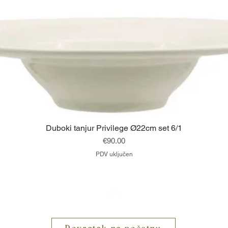
Brzi pregled
Duboki tanjur Privilege Ø22cm set 6/1
Cijena
€90.00
PDV uključen
Vrh
Povratak na početnu