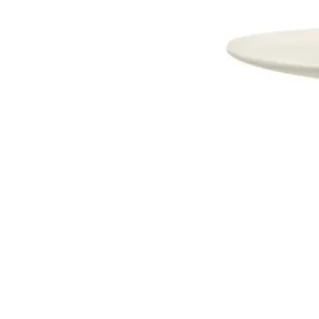
Dostava i Povrati
Jednostrani raskid ugovora.