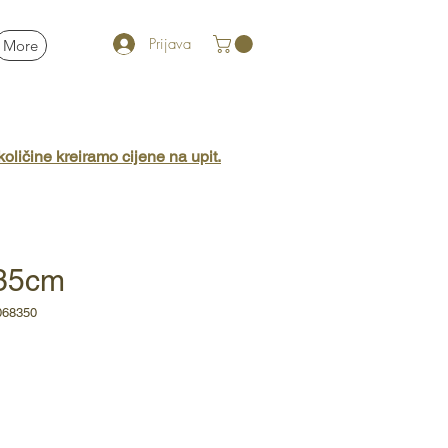
Prijava
More
oličine kreiramo cijene na upit.
Ø35cm
068350