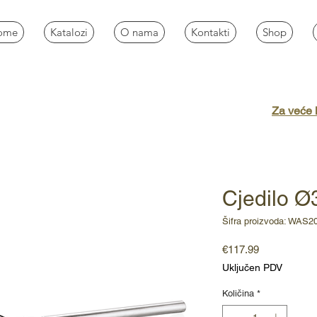
ome
Katalozi
O nama
Kontakti
Shop
Za veće k
Cjedilo 
Šifra proizvoda: WAS2
Cijena
€117.99
Uključen PDV
Količina
*