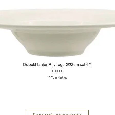
Brzi pregled
Duboki tanjur Privilege Ø22cm set 6/1
Cijena
€90.00
PDV uključen
Vrh
Povratak na početnu