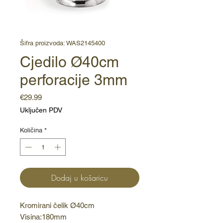
Šifra proizvoda: WAS2145400
Cjedilo Ø40cm
perforacije 3mm
Cijena
€29.99
Uključen PDV
Količina
*
Dodaj u košaricu
Kromirani čelik Ø40cm 
Visina:180mm