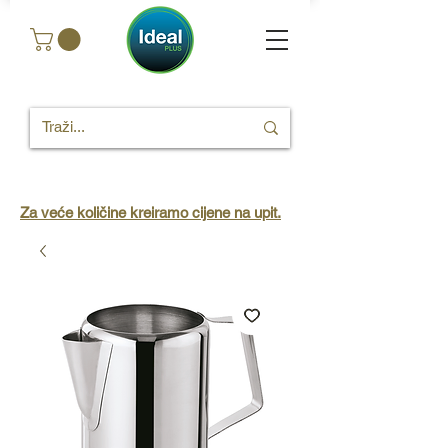
Za veće količine kreiramo cijene na upit.