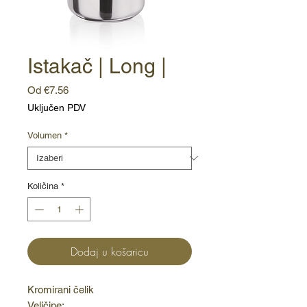
Istakač | Long |
Cijena
Od
€7.56
s
Uključen PDV
popustom
Volumen
*
Količina
*
Dodaj u košaricu
Kromirani čelik
Veličine: