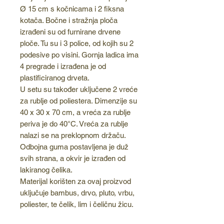
Ø 15 cm s kočnicama i 2 fiksna
kotača. Bočne i stražnja ploča
izrađeni su od furnirane drvene
ploče. Tu su i 3 police, od kojih su 2
podesive po visini. Gornja ladica ima
4 pregrade i izrađena je od
plastificiranog drveta.
U setu su također uključene 2 vreće
za rublje od poliestera. Dimenzije su
40 x 30 x 70 cm, a vreća za rublje
periva je do 40°C. Vreća za rublje
nalazi se na preklopnom držaču.
Odbojna guma postavljena je duž
svih strana, a okvir je izrađen od
lakiranog čelika.
Materijal korišten za ovaj proizvod
uključuje bambus, drvo, pluto, vrbu,
poliester, te čelik, lim i čeličnu žicu.