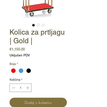
Kolica za prtljagu
| Gold |
Cijena
€1,155.00
Uključen PDV
Boja
*
Količina
*
Dodaj u košaricu