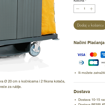
Količina
*
Dodaj u košaricu
Načini Plaćanja
Ili možete zatraži
era Ø 20 cm s kočnicama i 2 fiksna kotača,
vreće za rublje.
Dostava
Dostava 10-15 ra
Dostava BESPLA