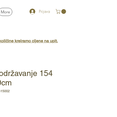
Prijava
More
oličine kreiramo cijene na upit.
 održavanje 154
30cm
415002