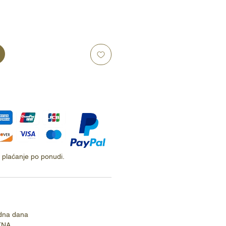
ti plaćanje po ponudi.
dna dana
TNA.