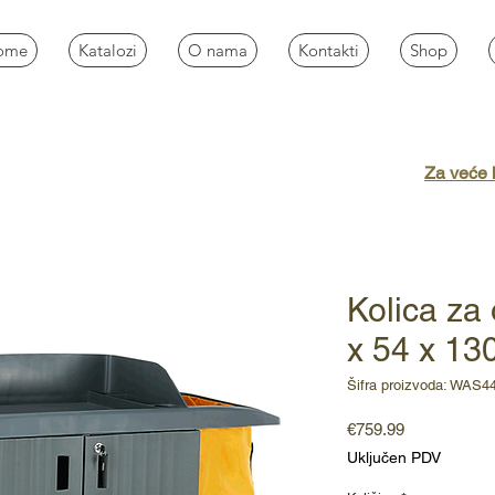
ome
Katalozi
O nama
Kontakti
Shop
Za veće k
Kolica za
x 54 x 1
Šifra proizvoda: WAS4
Cijena
€759.99
Uključen PDV