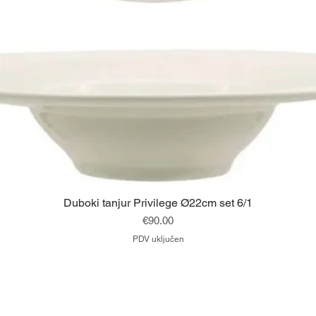
Brzi pregled
Duboki tanjur Privilege Ø22cm set 6/1
Cijena
€90.00
PDV uključen
Vrh