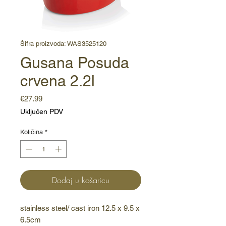
Šifra proizvoda: WAS3525120
Gusana Posuda
crvena 2.2l
Cijena
€27.99
Uključen PDV
Količina
*
Dodaj u košaricu
stainless steel/ cast iron 12.5 x 9.5 x 
6.5cm