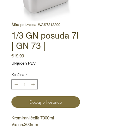
Šifra proizvoda: WAS7313200
1/3 GN posuda 7l
| GN 73 |
Cijena
€19.99
Uključen PDV
Količina
*
Dodaj u košaricu
Kromirani čelik 7000ml 
Visina:200mm