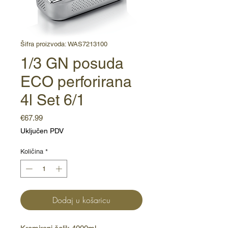
Šifra proizvoda: WAS7213100
1/3 GN posuda
ECO perforirana
4l Set 6/1
Cijena
€67.99
Uključen PDV
Količina
*
Dodaj u košaricu