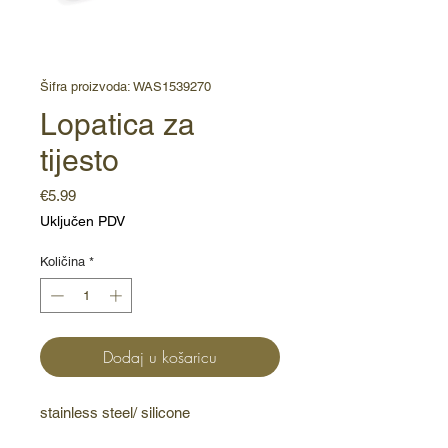
Šifra proizvoda: WAS1539270
Lopatica za
tijesto
Cijena
€5.99
Uključen PDV
Količina
*
Dodaj u košaricu
stainless steel/ silicone