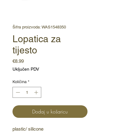
Šifra proizvoda: WAS1548350
Lopatica za
tijesto
Cijena
€8.99
Uključen PDV
Količina
*
Dodaj u košaricu
plastic/ silicone