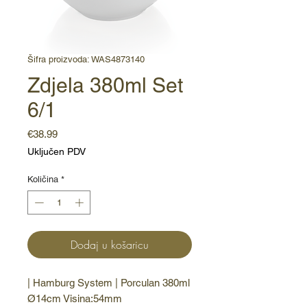
Šifra proizvoda: WAS4873140
Zdjela 380ml Set
6/1
Cijena
€38.99
Uključen PDV
Količina
*
Dodaj u košaricu
| Hamburg System | Porculan 380ml 
Ø14cm Visina:54mm