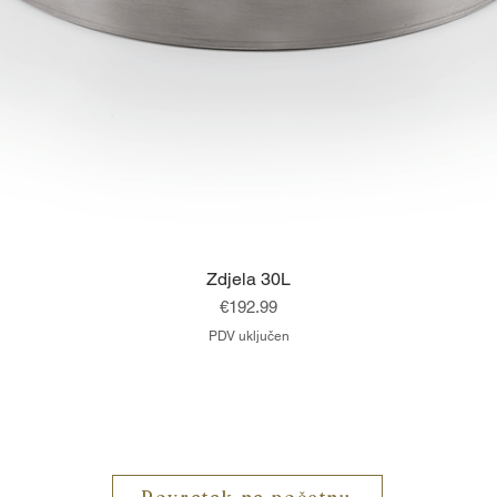
Brzi pregled
Zdjela 30L
Cijena
€192.99
PDV uključen
Vrh
Povratak na početnu