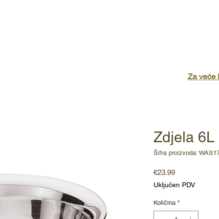
ome
Katalozi
O nama
Kontakti
Shop
Za veće k
Zdjela 6L
Šifra proizvoda: WAS1
Cijena
€23.99
Uključen PDV
Količina
*