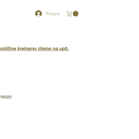
Prijava
More
oličine kreiramo cijene na upit.
709320