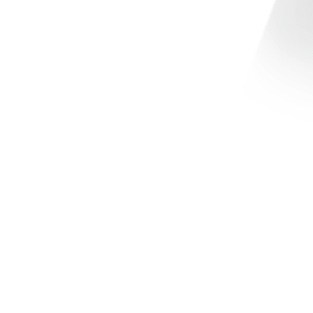
Dostava i Povrati
Jednostrani raskid ugovora.