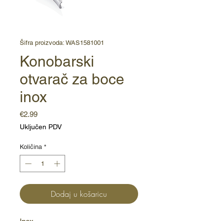
Šifra proizvoda: WAS1581001
Konobarski
otvarač za boce
inox
Cijena
€2.99
Uključen PDV
Količina
*
Dodaj u košaricu