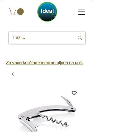
Za veće količine kreiramo cijene na upit.