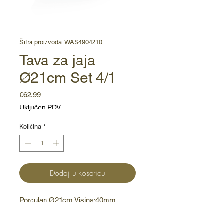
Šifra proizvoda: WAS4904210
Tava za jaja
Ø21cm Set 4/1
Cijena
€62.99
Uključen PDV
Količina
*
Dodaj u košaricu
Porculan Ø21cm Visina:40mm