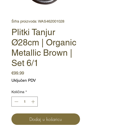
Šifra proizvoda: WAS462001028
Plitki Tanjur
Ø28cm | Organic
Metallic Brown |
Set 6/1
Cijena
€99.99
Uključen PDV
Količina
*
Dodaj u košaricu