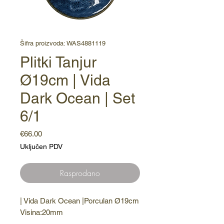
Šifra proizvoda: WAS4881119
Plitki Tanjur
Ø19cm | Vida
Dark Ocean | Set
6/1
Cijena
€66.00
Uključen PDV
Rasprodano
| Vida Dark Ocean |Porculan Ø19cm 
Visina:20mm