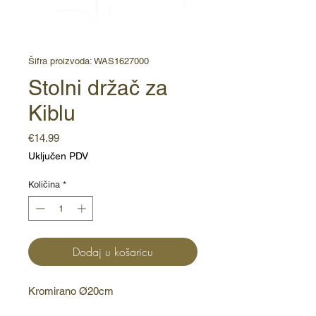
Šifra proizvoda: WAS1627000
Stolni držač za
Kiblu
Cijena
€14.99
Uključen PDV
Količina
*
Dodaj u košaricu
Kromirano Ø20cm