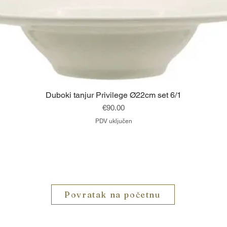
Brzi pregled
Duboki tanjur Privilege Ø22cm set 6/1
Cijena
€90.00
PDV uključen
Vrh
Povratak na početnu