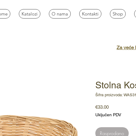
ome
Katalozi
O nama
Kontakti
Shop
Za veće k
Stolna Ko
Šifra proizvoda: WAS3
Cijena
€33.00
Uključen PDV
Rasprodano