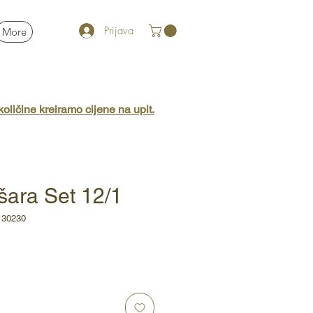
Prijava
More
oličine kreiramo cijene na upit.
šara Set 12/1
130230