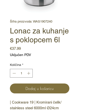
Šifra proizvoda: WAS1907240
Lonac za kuhanje
s poklopcem 6l
Cijena
€37.99
Uključen PDV
Količina
*
Dodaj u košaricu
| Cookware 19 | Kromirani čelik/ 
stainless steel 6000ml Ø24cm 