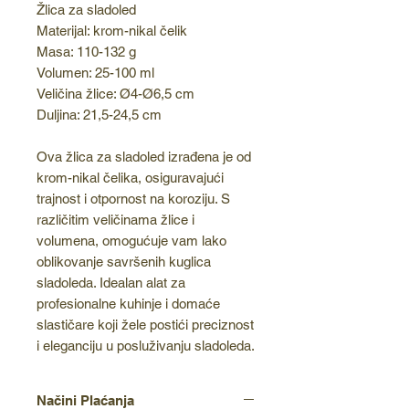
Žlica za sladoled
Materijal: krom-nikal čelik
Masa: 110-132 g
Volumen: 25-100 ml
Veličina žlice: Ø4-Ø6,5 cm
Duljina: 21,5-24,5 cm
Ova žlica za sladoled izrađena je od
krom-nikal čelika, osiguravajući
trajnost i otpornost na koroziju. S
različitim veličinama žlice i
volumena, omogućuje vam lako
oblikovanje savršenih kuglica
sladoleda. Idealan alat za
profesionalne kuhinje i domaće
slastičare koji žele postići preciznost
i eleganciju u posluživanju sladoleda.
Načini Plaćanja