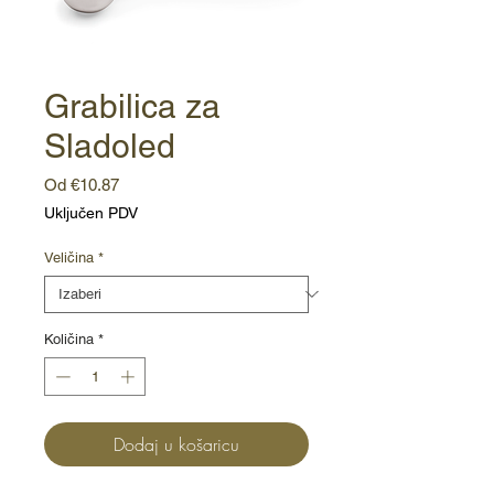
Grabilica za
Sladoled
Cijena
Od
€10.87
s
Uključen PDV
popustom
Veličina
*
Količina
*
Dodaj u košaricu