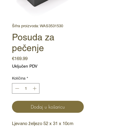
Šifra proizvoda: WAS3531530
Posuda za
pečenje
Cijena
€169.99
Uključen PDV
Količina
*
Dodaj u košaricu
Ljevano željezo 52 x 31 x 10cm