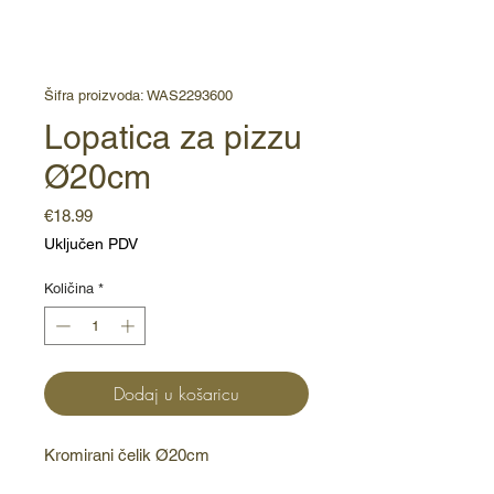
Šifra proizvoda: WAS2293600
Lopatica za pizzu
Ø20cm
Cijena
€18.99
Uključen PDV
Količina
*
Dodaj u košaricu
Kromirani čelik Ø20cm